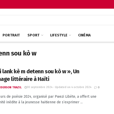
PORTRAIT
SPORT
LIFESTYLE
CINÉMA
tenn sou kò w
ti lank kè m detenn sou kò w », Un
ge littéraire à Haïti
30 septembre 2024 - Updated on 4 octobre 2024
ANDERSON TRAZIL
0
urs de poésie 2024, organisé par Pwezi Libète, a offert une
ité inédite à la jeunesse haïtienne de s’exprimer ...