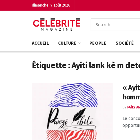
dimanche, 9 août 2026
ACCUEIL
CULTURE
PEOPLE
SOCIÉTÉ
Étiquette :
Ayiti lank kè m de
« Ayi
homma
BY
FAÏLY 
Le conco
opportun