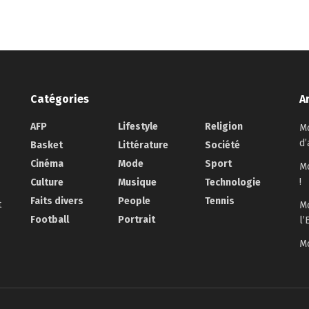
Catégories
A
AFP
Lifestyle
Religion
Mo
d’
Basket
Littérature
Société
Cinéma
Mode
Sport
Mo
!
Culture
Musique
Technologie
Faits divers
People
Tennis
t
Mo
Football
Portrait
l’
Mo