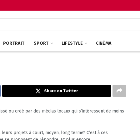
PORTRAIT
SPORT
LIFESTYLE
CINÉMA
Share on Twitter
issé ou créé par des médias locaux qui s’intéressent de moins
 leurs projets à court, moyen, long terme? C’est à ces
zine se proposent de répondre. Et plus encore…