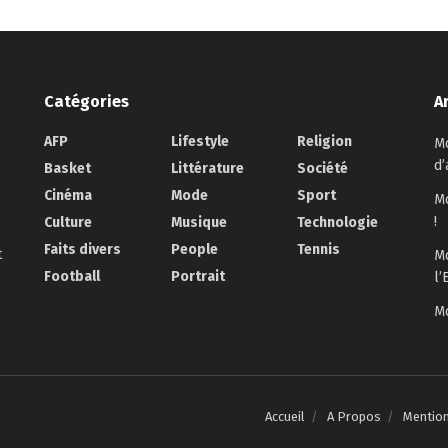
Catégories
A
AFP
Lifestyle
Religion
Mo
d’
Basket
Littérature
Société
Cinéma
Mode
Sport
Mo
!
Culture
Musique
Technologie
Faits divers
People
Tennis
t
Mo
Football
Portrait
l’
Mo
Accueil
A Propos
Mentio
.