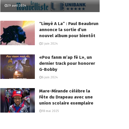
29 avril 2024
“Limyè A La” : Paul Beaubrun
annonce la sortie d’un
nouvel album pour bientôt
3 juin 2024
«Pou fanm m’ap fè L», un
dernier track pour honorer
G-Bobby
6 juin 2024
Mare-Mirande célèbre la
Fête du Drapeau avec une
union scolaire exemplaire
18 mai 2025