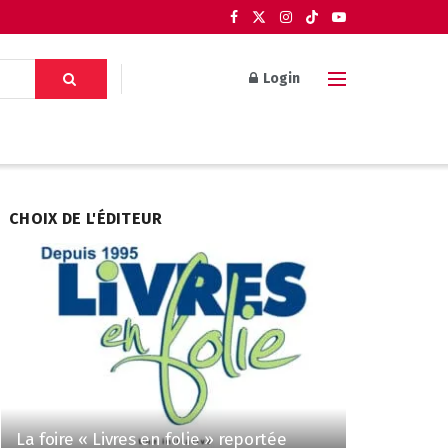
Login
CHOIX DE L'ÉDITEUR
La foire « Livres en folie » reportée