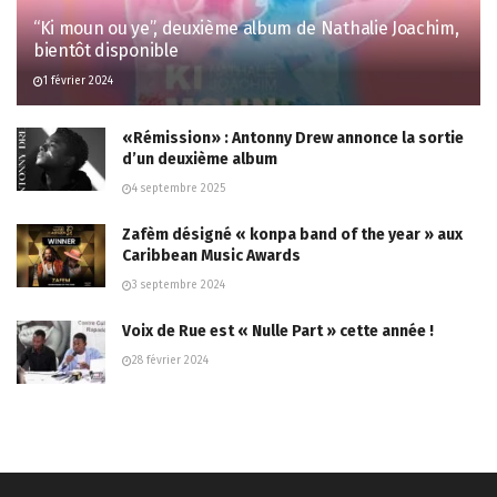
“Ki moun ou ye”, deuxième album de Nathalie Joachim,
bientôt disponible
1 février 2024
«Rémission» : Antonny Drew annonce la sortie
d’un deuxième album
4 septembre 2025
Zafèm désigné « konpa band of the year » aux
Caribbean Music Awards
3 septembre 2024
Voix de Rue est « Nulle Part » cette année !
28 février 2024