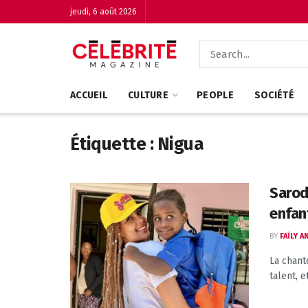
jeudi, 6 août 2026
ACCUEIL
CULTURE
PEOPLE
SOCIÉTÉ
Étiquette :
Nigua
Sarod
enfan
BY
FAÏLY 
La chant
talent, 