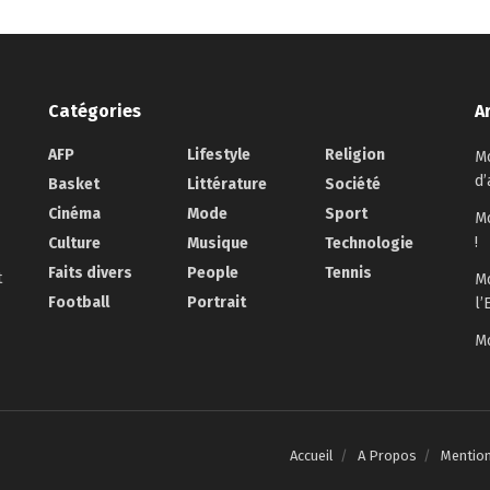
Catégories
A
AFP
Lifestyle
Religion
Mo
d’
Basket
Littérature
Société
Cinéma
Mode
Sport
Mo
!
Culture
Musique
Technologie
Faits divers
People
Tennis
t
Mo
Football
Portrait
l’
Mo
Accueil
A Propos
Mentio
.