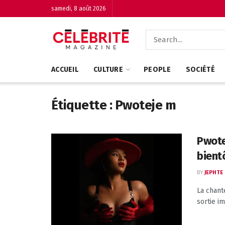
samedi, 8 août 2026
ACCUEIL
CULTURE
PEOPLE
SOCIÉTÉ
Étiquette :
Pwoteje m
Pwote
bient
BY
JEPHTE
La chant
sortie i