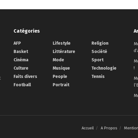
Catégories
A
AFP
Lifestyle
Religion
Mo
d’
Basket
Littérature
Société
Cinéma
Mode
Sport
Mo
!
Culture
Musique
Technologie
Faits divers
People
Tennis
t
Mo
Football
Portrait
l’
Mo
Accueil
A Propos
Mentio
.