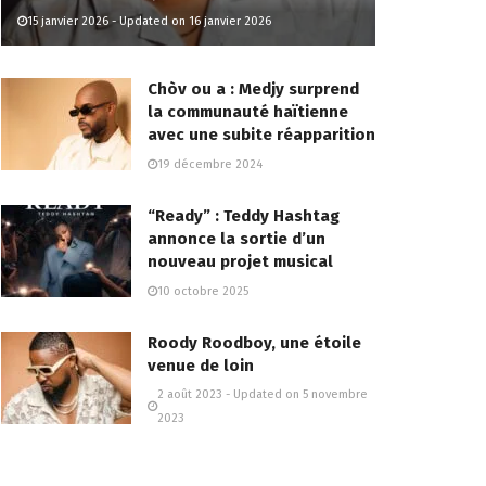
15 janvier 2026 - Updated on 16 janvier 2026
Chòv ou a : Medjy surprend
la communauté haïtienne
avec une subite réapparition
19 décembre 2024
“Ready” : Teddy Hashtag
annonce la sortie d’un
nouveau projet musical
10 octobre 2025
Roody Roodboy, une étoile
venue de loin
2 août 2023 - Updated on 5 novembre
2023