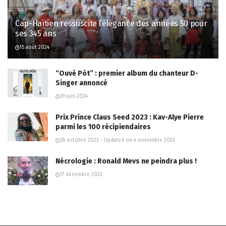
Cap-Haïtien ressuscite l’élégance des années 50 pour
ses 345 ans
15 août 2024
“Ouvè Pòt” : premier album du chanteur D-
Singer annoncé
29 juin 2024
Prix Prince Claus Seed 2023 : Kav-Alye Pierre
parmi les 100 récipiendaires
28 octobre 2023 - Updated on 4 novembre 2023
Nécrologie : Ronald Mevs ne peindra plus !
17 décembre 2023