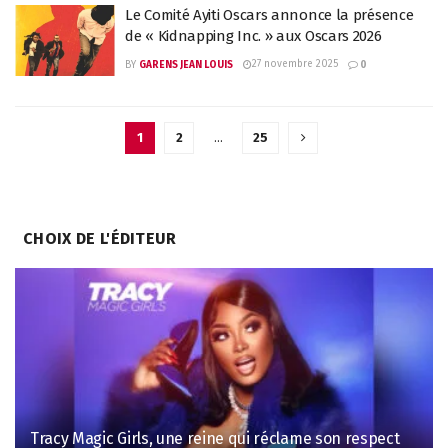
Le Comité Ayiti Oscars annonce la présence
de « Kidnapping Inc. » aux Oscars 2026
27 novembre 2025
BY
GARENS JEAN LOUIS
0
1
2
…
25
CHOIX DE L'ÉDITEUR
Tracy Magic Girls, une reine qui réclame son respect