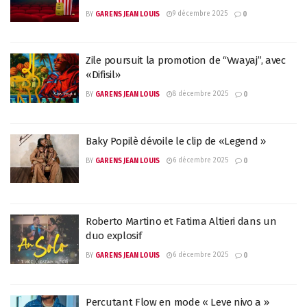
9 décembre 2025
BY
GARENS JEAN LOUIS
0
Zile poursuit la promotion de “Vwayaj”, avec
«Difisil»
8 décembre 2025
BY
GARENS JEAN LOUIS
0
Baky Popilè dévoile le clip de «Legend »
6 décembre 2025
BY
GARENS JEAN LOUIS
0
Roberto Martino et Fatima Altieri dans un
duo explosif
6 décembre 2025
BY
GARENS JEAN LOUIS
0
Percutant Flow en mode « Leve nivo a »