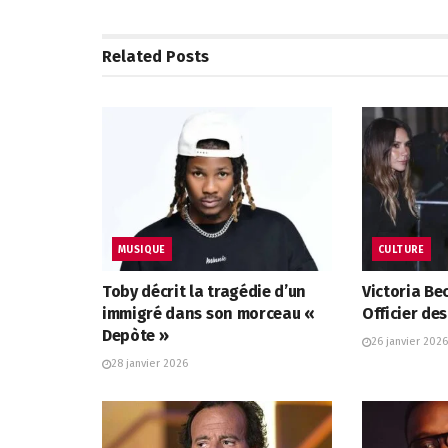
Related
Posts
MUSIQUE
CULTURE
Toby décrit la tragédie d’un
Victoria B
immigré dans son morceau «
Officier des
Depòte »
26 janvier 2026
28 janvier 2026