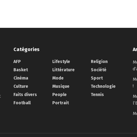
Catégories
A
AFP
Lifestyle
Religion
Mo
d’
Basket
Littérature
Société
Cinéma
Mode
Sport
Mo
!
Culture
Musique
Technologie
Faits divers
People
Tennis
t
Mo
Football
Portrait
l’
Mo