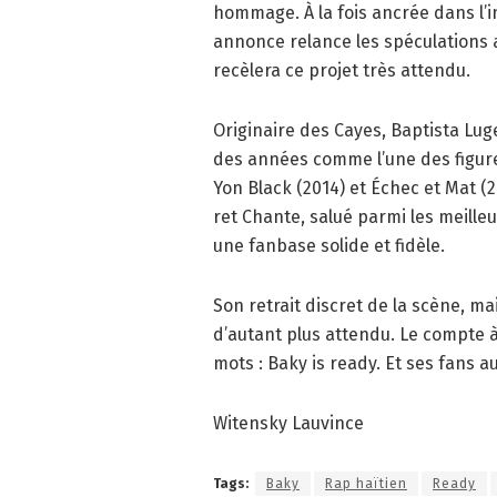
hommage. À la fois ancrée dans l’in
annonce relance les spéculations a
recèlera ce projet très attendu.
Originaire des Cayes, Baptista Luge
des années comme l’une des figur
Yon Black (2014) et Échec et Mat (
ret Chante, salué parmi les meilleur
une fanbase solide et fidèle.
Son retrait discret de la scène, m
d’autant plus attendu. Le compte à 
mots : Baky is ready. Et ses fans au
Witensky Lauvince
Tags:
Baky
Rap haïtien
Ready