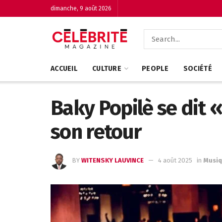
dimanche, 9 août 2026
ACCUEIL
CULTURE
PEOPLE
SOCIÉTÉ
Baky Popilè se dit 
son retour
BY
WITENSKY LAUVINCE
4 août 2025
in
Musi