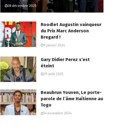
28 décembre 2025
Roodlet Augustin vainqueur
du Prix Marc Anderson
Bregard !
9 janvier 2024
Gary Didier Perez s’est
éteint
29 août 2025
Beaubrun Youven, Le porte-
parole de l’âme Haïtienne au
Togo
14 novembre 2024