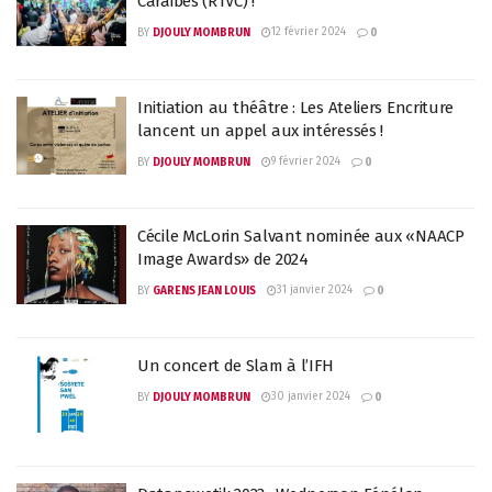
Caraibes (RTVC) !
12 février 2024
BY
DJOULY MOMBRUN
0
Initiation au théâtre : Les Ateliers Encriture
lancent un appel aux intéressés !
9 février 2024
BY
DJOULY MOMBRUN
0
Cécile McLorin Salvant nominée aux «NAACP
Image Awards» de 2024
31 janvier 2024
BY
GARENS JEAN LOUIS
0
Un concert de Slam à l’IFH
30 janvier 2024
BY
DJOULY MOMBRUN
0