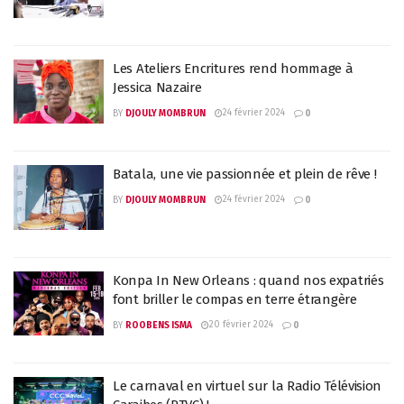
Les Ateliers Encritures rend hommage à
Jessica Nazaire
24 février 2024
BY
DJOULY MOMBRUN
0
Batala, une vie passionnée et plein de rêve !
24 février 2024
BY
DJOULY MOMBRUN
0
Konpa In New Orleans : quand nos expatriés
font briller le compas en terre étrangère
20 février 2024
BY
ROOBENS ISMA
0
Le carnaval en virtuel sur la Radio Télévision