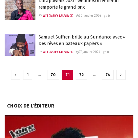
Datapowetik 2023 : Wednerson Fénélon
remporte le grand prix
30 janvier 2024
BY
WITENSKY LAUVINCE
0
Samuel Suffren brille au Sundance avec «
Des rêves en bateaux papiers »
27 janvier 2024
BY
WITENSKY LAUVINCE
0
1
…
70
71
72
…
74
CHOIX DE L'ÉDITEUR