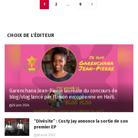
1
2
…
9
CHOIX DE L'ÉDITEUR
Garenchana Jean-Pierre lauréate du concours de
blog/vlog lancé par l’Union européenne en Haïti.
26 juin 2024
“Divèsite” : Costy Jay annonce la sortie de son
premier EP
28 août 2025