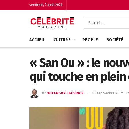
vendredi, 7 août 2026
ACCUEIL
CULTURE
PEOPLE
SOCIÉTÉ
« San Ou » : le nou
qui touche en plein
BY
WITENSKY LAUVINCE
10 septembre 2024
i