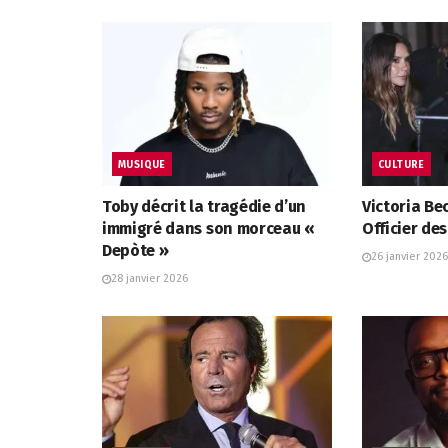
MUSIQUE
CULTURE
Toby décrit la tragédie d’un
Victoria B
immigré dans son morceau «
Officier des
Depòte »
26 janvier 2026
28 janvier 2026