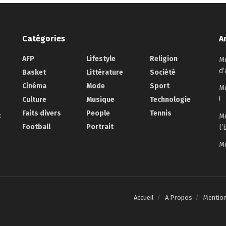
Catégories
A
AFP
Lifestyle
Religion
Mo
d’
Basket
Littérature
Société
Cinéma
Mode
Sport
Mo
!
Culture
Musique
Technologie
Faits divers
People
Tennis
t
Mo
Football
Portrait
l’
Mo
Accueil
A Propos
Mentio
.