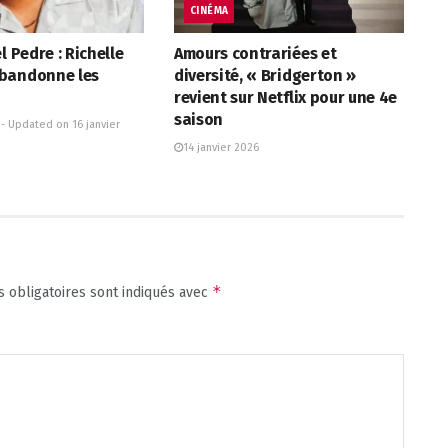
CINÉMA
l Pedre : Richelle
Amours contrariées et
bandonne les
diversité, « Bridgerton »
revient sur Netflix pour une 4e
saison
 - Updated on 16 janvier
14 janvier 2026
*
 obligatoires sont indiqués avec