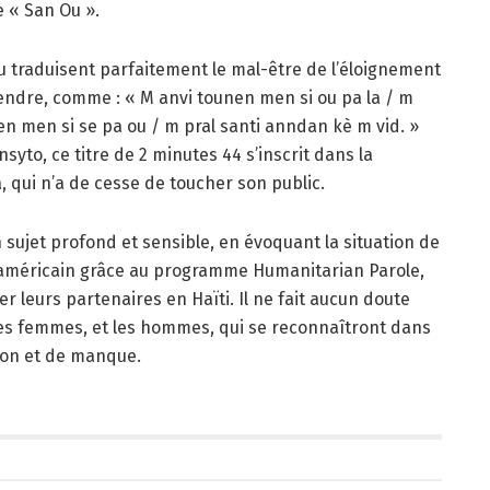
e « San Ou ».
 traduisent parfaitement le mal-être de l’éloignement
prendre, comme : « M anvi tounen men si ou pa la / m
men men si se pa ou / m pral santi anndan kè m vid. »
yto, ce titre de 2 minutes 44 s’inscrit dans la
, qui n’a de cesse de toucher son public.
sujet profond et sensible, en évoquant la situation de
l américain grâce au programme Humanitarian Parole,
er leurs partenaires en Haïti. Il ne fait aucun doute
les femmes, et les hommes, qui se reconnaîtront dans
tion et de manque.