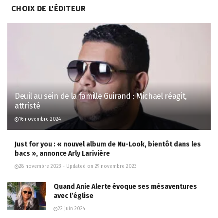
CHOIX DE L'ÉDITEUR
Deuil au sein de la famille Guirand : Michael réagit,
attristé
16 novembre 2024
Just for you : « nouvel album de Nu-Look, bientôt dans les
bacs », annonce Arly Larivière
28 novembre 2023 - Updated on 29 novembre 2023
Quand Anie Alerte évoque ses mésaventures
avec l’église
22 juin 2024