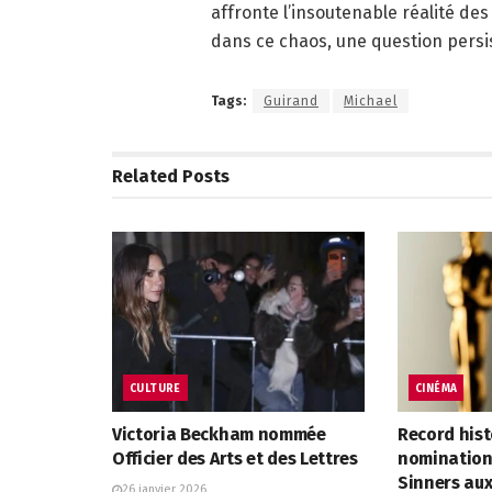
affronte l’insoutenable réalité des
dans ce chaos, une question persis
Tags:
Guirand
Michael
Related
Posts
CULTURE
CINÉMA
Victoria Beckham nommée
Record hist
Officier des Arts et des Lettres
nominations
Sinners au
26 janvier 2026