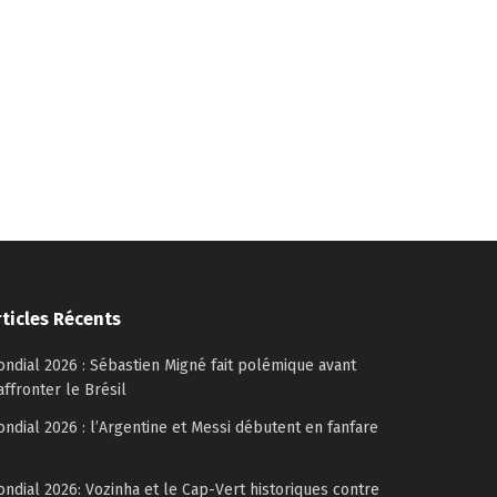
rticles Récents
ndial 2026 : Sébastien Migné fait polémique avant
affronter le Brésil
ndial 2026 : l’Argentine et Messi débutent en fanfare
ndial 2026: Vozinha et le Cap-Vert historiques contre