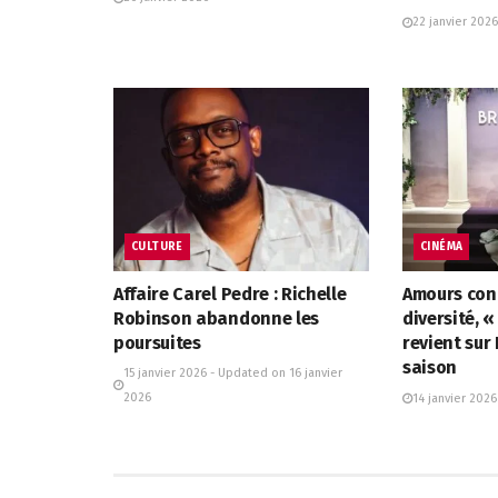
22 janvier 2026
CULTURE
CINÉMA
Affaire Carel Pedre : Richelle
Amours cont
Robinson abandonne les
diversité, 
poursuites
revient sur
saison
15 janvier 2026 - Updated on 16 janvier
2026
14 janvier 2026