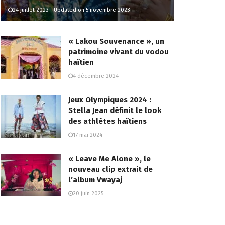
24 juillet 2023 - Updated on 5 novembre 2023
« Lakou Souvenance », un
patrimoine vivant du vodou
haïtien
4 décembre 2024
Jeux Olympiques 2024 :
Stella Jean définit le look
des athlètes haïtiens
17 mai 2024
« Leave Me Alone », le
nouveau clip extrait de
l’album Vwayaj
20 juin 2025