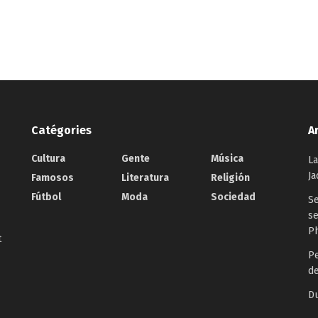
Catégories
A
Cultura
Gente
Música
La
Ja
Famosos
Literatura
Religión
Fútbol
Moda
Sociedad
Se
se
P
t
P
d
D