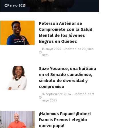
9 mayo 2025
Peterson Anténor se
Compromete con la Salud
Mental de los Jóvenes
Negros en Quebec
14 mayo 2025 - Updated on 20 junio
2025
Suze Youance, una haitiana
en el Senado canadiense,
símbolo de diversidad y
compromiso
26 septiembre 2024 - Updated on 9
mayo 2025
¡Habemus Papam! ¡Robert
Francis Prevost elegido
nuevo papa!