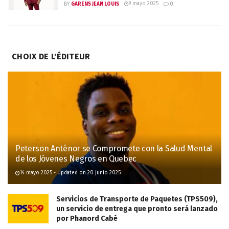
9 mayo 2025
BY
GARENS JEAN LOUIS
0
CHOIX DE L'ÉDITEUR
Peterson Anténor se Compromete con la Salud Mental
de los Jóvenes Negros en Quebec
14 mayo 2025 - Updated on 20 junio 2025
Servicios de Transporte de Paquetes (TPS509),
un servicio de entrega que pronto será lanzado
por Phanord Cabé