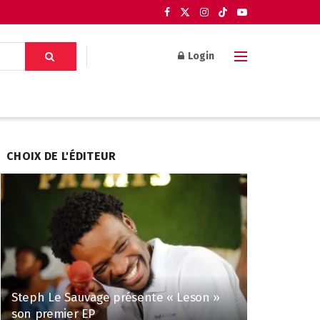
Login
CHOIX DE L'ÉDITEUR
Steph Le Sauvage présente « Leson »
son premier EP