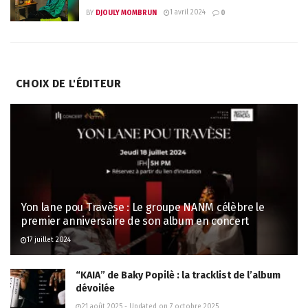
1 avril 2024
BY
DJOULY MOMBRUN
0
CHOIX DE L'ÉDITEUR
Yon lane pou Travèse : Le groupe NANM célèbre le
premier anniversaire de son album en concert
17 juillet 2024
“KAIA” de Baky Popilè : la tracklist de l’album
dévoilée
21 août 2025 - Updated on 7 octobre 2025