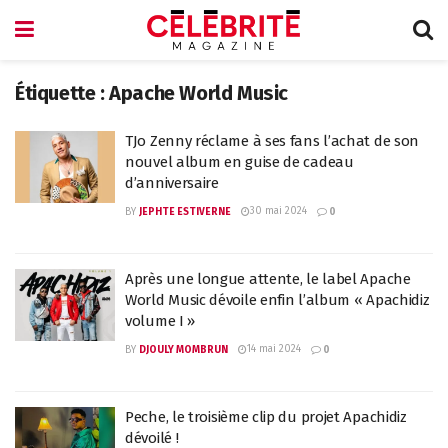
Étiquette :
Apache World Music
TJo Zenny réclame à ses fans l’achat de son
nouvel album en guise de cadeau
d’anniversaire
30 mai 2024
BY
JEPHTE ESTIVERNE
0
Après une longue attente, le label Apache
World Music dévoile enfin l’album « Apachidiz
volume I »
14 mai 2024
BY
DJOULY MOMBRUN
0
Peche, le troisième clip du projet Apachidiz
dévoilé !