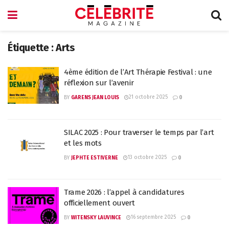
Étiquette :
Arts
4ème édition de l’Art Thérapie Festival : une
réflexion sur l’avenir
21 octobre 2025
BY
GARENS JEAN LOUIS
0
SILAC 2025 : Pour traverser le temps par l’art
et les mots
13 octobre 2025
BY
JEPHTE ESTIVERNE
0
Trame 2026 : l’appel à candidatures
officiellement ouvert
16 septembre 2025
BY
WITENSKY LAUVINCE
0