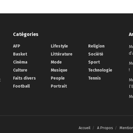
Catégories
A
AFP
Lifestyle
Religion
Mo
d’
Basket
Littérature
Société
Cinéma
Mode
Sport
Mo
!
Culture
Musique
Technologie
Faits divers
People
Tennis
t
Mo
Football
Portrait
l’
Mo
Accueil
A Propos
Mentio
.