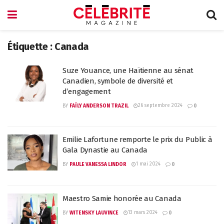
Étiquette :
Canada
Suze Youance, une Haïtienne au sénat
Canadien, symbole de diversité et
d’engagement
26 septembre 2024
BY
FAÏLY ANDERSON TRAZIL
0
Emilie Lafortune remporte le prix du Public à
Gala Dynastie au Canada
1 mai 2024
BY
PAULE VANESSA LINDOR
0
Maestro Samie honorée au Canada
13 mars 2024
BY
WITENSKY LAUVINCE
0