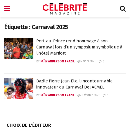
Étiquette :
Carnaval 2025
Port-au-Prince rend hommage à son
Carnaval lors d’un symposium symbolique à
l’hôtel Marriott
8 mars 2025
BY
FAÏLY ANDERSON TRAZIL
0
Bazile Pierre Jean Elie, l’incontournable
innovateur du Carnaval De JACMEL
25 février 2025
BY
FAÏLY ANDERSON TRAZIL
0
CHOIX DE L'ÉDITEUR