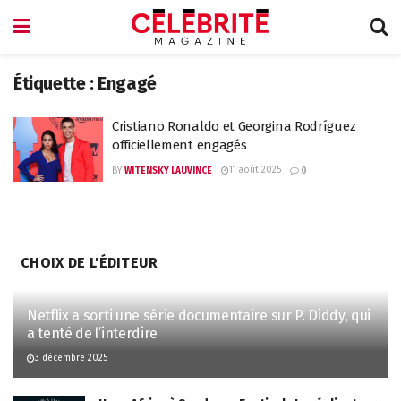
Étiquette :
Engagé
Cristiano Ronaldo et Georgina Rodríguez
officiellement engagés
11 août 2025
BY
WITENSKY LAUVINCE
0
CHOIX DE L'ÉDITEUR
Netflix a sorti une série documentaire sur P. Diddy, qui
a tenté de l’interdire
3 décembre 2025