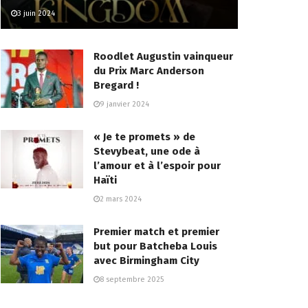
3 juin 2024
Roodlet Augustin vainqueur
du Prix Marc Anderson
Bregard !
9 janvier 2024
« Je te promets » de
Stevybeat, une ode à
l’amour et à l’espoir pour
Haïti
2 mars 2024
Premier match et premier
but pour Batcheba Louis
avec Birmingham City
8 septembre 2025