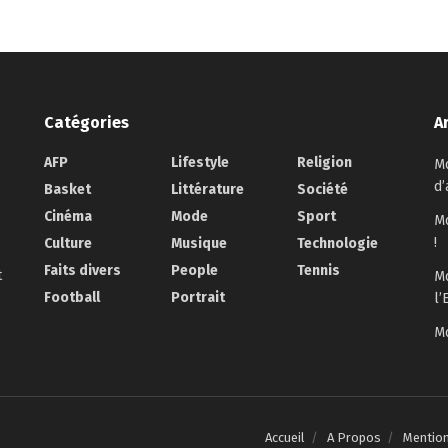
Catégories
A
AFP
Lifestyle
Religion
Mo
d’
Basket
Littérature
Société
Cinéma
Mode
Sport
Mo
!
Culture
Musique
Technologie
Faits divers
People
Tennis
t
Mo
Football
Portrait
l’
Mo
Accueil
A Propos
Mentio
.