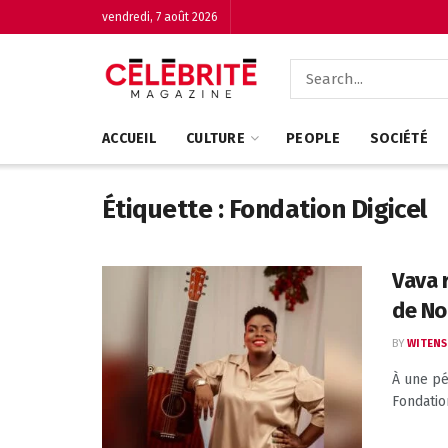
vendredi, 7 août 2026
ACCUEIL
CULTURE
PEOPLE
SOCIÉTÉ
Étiquette :
Fondation Digicel
Vava 
de No
BY
WITENS
À une pé
Fondation