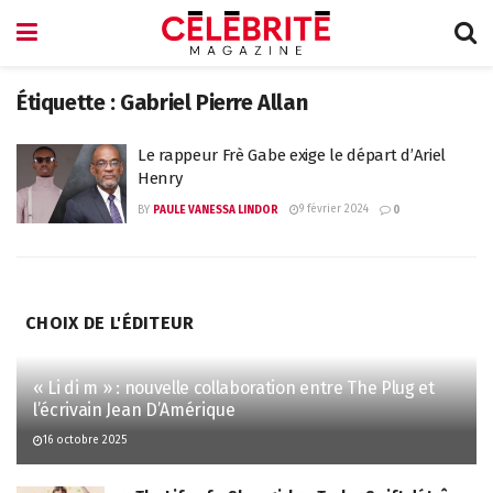
Étiquette :
Gabriel Pierre Allan
Le rappeur Frè Gabe exige le départ d’Ariel
Henry
9 février 2024
BY
PAULE VANESSA LINDOR
0
CHOIX DE L'ÉDITEUR
« Li di m » : nouvelle collaboration entre The Plug et
l’écrivain Jean D’Amérique
16 octobre 2025