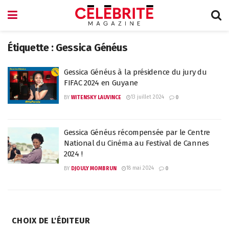
Étiquette :
Gessica Généus
Gessica Généus à la présidence du jury du
FIFAC 2024 en Guyane
13 juillet 2024
BY
WITENSKY LAUVINCE
0
Gessica Généus récompensée par le Centre
National du Cinéma au Festival de Cannes
2024 !
18 mai 2024
BY
DJOULY MOMBRUN
0
CHOIX DE L'ÉDITEUR