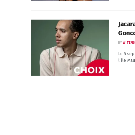
Jacar
Gonco
BY
WITENS
Le 5 sep
l’île Mau