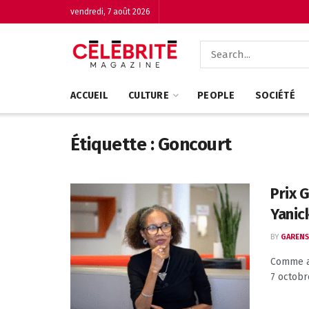
vendredi, 7 août 2026
ACCUEIL
CULTURE
PEOPLE
SOCIÉTÉ
Étiquette :
Goncourt
Prix 
Yanic
BY
GARENS
Comme an
7 octobre