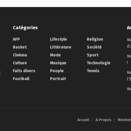
Catégories
A
AFP
Lifestyle
Religion
Mo
d’
Basket
Littérature
Société
Cinéma
Mode
Sport
Mo
!
Culture
Musique
Technologie
Faits divers
People
Tennis
t
Mo
Football
Portrait
l’
Mo
Accueil
A Propos
Mentio
.