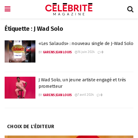
Étiquette :
J Wad Solo
«Les Salauds» : nouveau single de J-Wad Solo
16 juin 2024
BY
GARENS JEAN LOUIS
0
J Wad Solo, un jeune artiste engagé et très
prometteur
7 avril 2024
BY
GARENS JEAN LOUIS
0
CHOIX DE L'ÉDITEUR