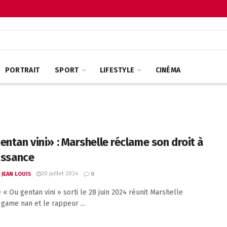
PORTRAIT
SPORT
LIFESTYLE
CINÉMA
entan vini» : Marshelle réclame son droit à
uissance
20 juillet 2024
 JEAN LOUIS
0
e « Ou gentan vini » sorti le 28 juin 2024 réunit Marshelle
ame nan et le rappeur ...