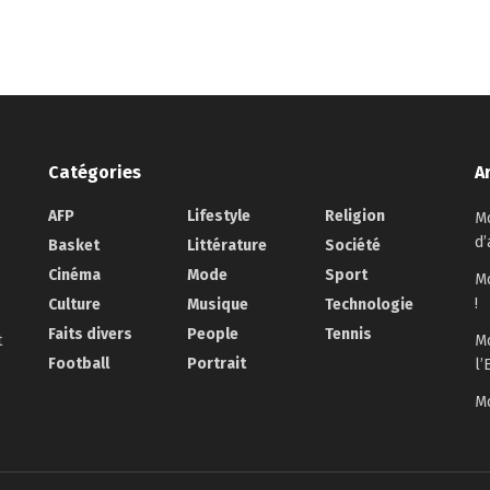
Catégories
A
AFP
Lifestyle
Religion
Mo
d’
Basket
Littérature
Société
Cinéma
Mode
Sport
Mo
!
Culture
Musique
Technologie
Faits divers
People
Tennis
t
Mo
Football
Portrait
l’
Mo