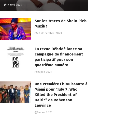
17 avril 2024
Sur les traces de Shelo Pleb
Muzik !
20 décembre 2023
La revue Débridé lance sa
campagne de financement
participatif pour son
quatrième numéro
16 juin 2024
Une Première Éblouissante à
Miami pour “July 7, Who
Killed the President of
Haiti?” de Robenson
Lauvince
6 mars 2025