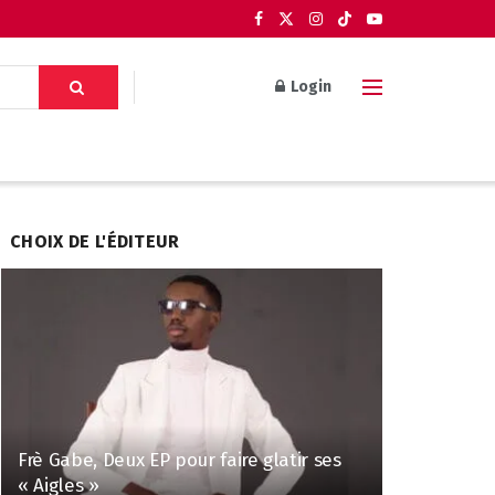
Login
CHOIX DE L'ÉDITEUR
Frè Gabe, Deux EP pour faire glatir ses
« Aigles »