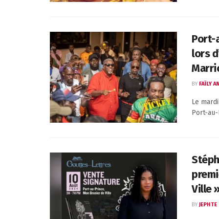
Port-
lors 
Marri
BY
FAÏLY 
Le mardi
Port-au-P
Stéph
premi
Ville 
BY
JEPHTE