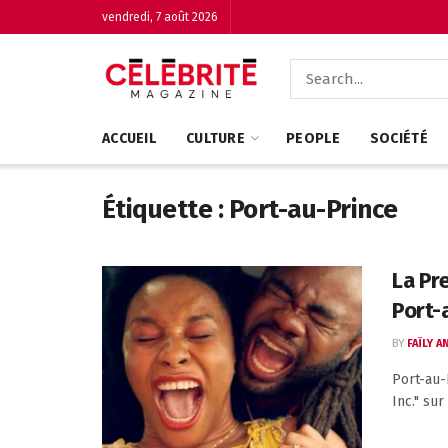
vendredi, 7 août 2026
ACCUEIL
CULTURE
PEOPLE
SOCIÉTÉ
Étiquette :
Port-au-Prince
La Pr
Port-a
BY
FAÏLY 
Port-au-
Inc." sur