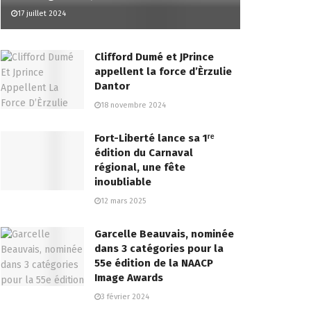
17 juillet 2024
Clifford Dumé et JPrince
appellent la force d’Èrzulie
Dantor
18 novembre 2024
Fort-Liberté lance sa 1ʳᵉ
édition du Carnaval
régional, une fête
inoubliable
12 mars 2025
Garcelle Beauvais, nominée
dans 3 catégories pour la
55e édition de la NAACP
Image Awards
3 février 2024