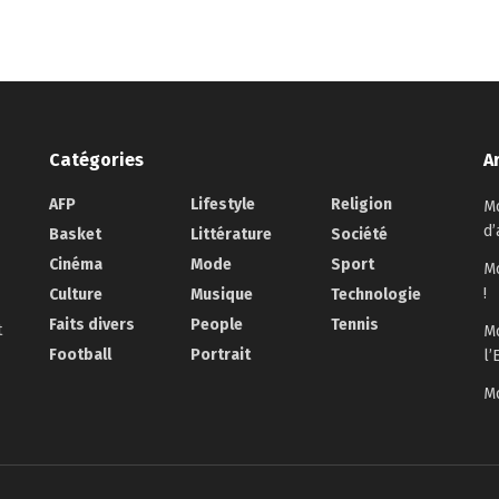
Catégories
A
AFP
Lifestyle
Religion
Mo
d’
Basket
Littérature
Société
Cinéma
Mode
Sport
Mo
!
Culture
Musique
Technologie
Faits divers
People
Tennis
t
Mo
Football
Portrait
l’
Mo