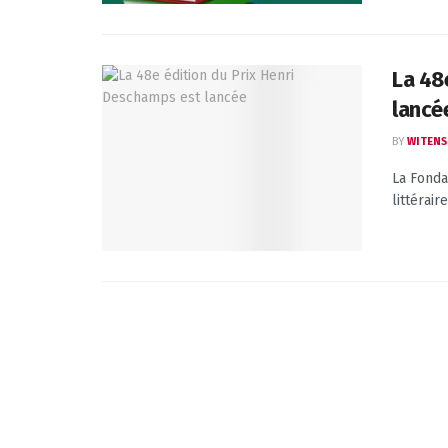
La 48
lancé
BY
WITENS
La Fonda
littérair