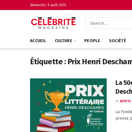
dimanche, 9 août 2026
ACCUEIL
CULTURE
PEOPLE
SOCIÉTÉ
Étiquette :
Prix Henri Descha
La 50e
Desch
BY
JEPHTE
La Fonda
presse pu