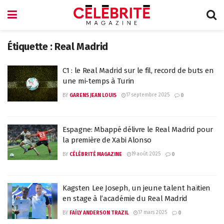
Étiquette :
Real Madrid
C1 : le Real Madrid sur le fil, record de buts en
une mi-temps à Turin
17 septembre 2025
BY
GARENS JEAN LOUIS
0
Espagne: Mbappé délivre le Real Madrid pour
la première de Xabi Alonso
19 août 2025
BY
CÉLÉBRITÉ MAGAZINE
0
Kagsten Lee Joseph, un jeune talent haïtien
en stage à l’académie du Real Madrid
17 mars 2025
BY
FAÏLY ANDERSON TRAZIL
0