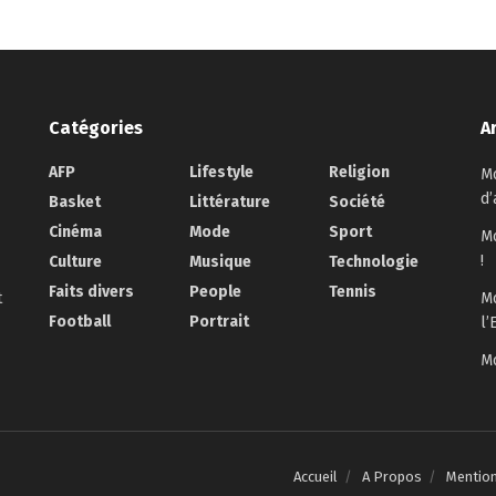
Catégories
A
AFP
Lifestyle
Religion
Mo
d’
Basket
Littérature
Société
Cinéma
Mode
Sport
Mo
!
Culture
Musique
Technologie
Faits divers
People
Tennis
t
Mo
Football
Portrait
l’
Mo
Accueil
A Propos
Mentio
.