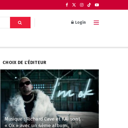
Login
CHOIX DE L'ÉDITEUR
Musique : Richard Cave et KAÏ sont
« Ok » avec un 4ème album