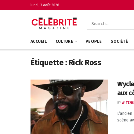
lundi, 3 août 2026
ACCUEIL
CULTURE
PEOPLE
SOCIÉTÉ
Étiquette :
Rick Ross
Wycle
aux c
BY
WITENS
L’ancien
scène ave