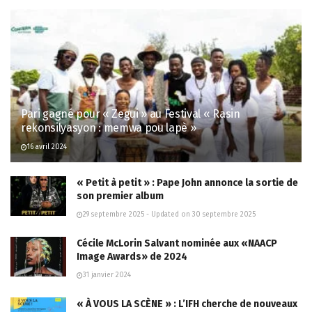
Pari gagné pour « Zegui » au Festival « Rasin
rekonsilyasyon : memwa pou lapè »
16 avril 2024
« Petit à petit » : Pape John annonce la sortie de
son premier album
29 septembre 2025 - Updated on 30 septembre 2025
Cécile McLorin Salvant nominée aux «NAACP
Image Awards» de 2024
31 janvier 2024
« À VOUS LA SCÈNE » : L’IFH cherche de nouveaux