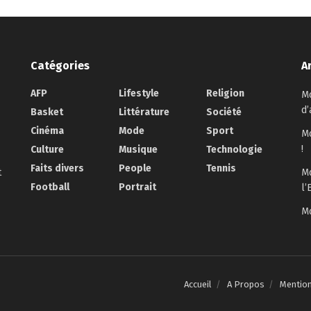
Catégories
A
AFP
Lifestyle
Religion
Mo
d’
Basket
Littérature
Société
Cinéma
Mode
Sport
Mo
!
Culture
Musique
Technologie
Faits divers
People
Tennis
t
Mo
Football
Portrait
l’
Mo
Accueil
A Propos
Mentio
.