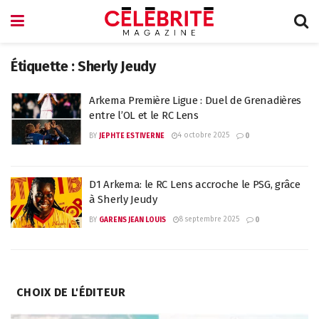
Étiquette :
Sherly Jeudy
Arkema Première Ligue : Duel de Grenadières
entre l’OL et le RC Lens
4 octobre 2025
BY
JEPHTE ESTIVERNE
0
D1 Arkema: le RC Lens accroche le PSG, grâce
à Sherly Jeudy
8 septembre 2025
BY
GARENS JEAN LOUIS
0
CHOIX DE L'ÉDITEUR