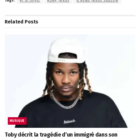
Tags:
47 G-Shytt
ASAP Jexus
d’Asap Jexus Subzna
Related
Posts
MUSIQUE
Toby décrit la tragédie d’un immigré dans son