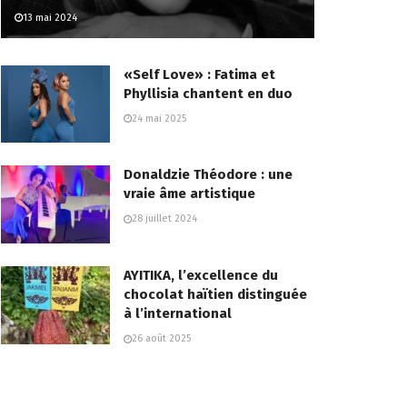
13 mai 2024
«Self Love» : Fatima et
Phyllisia chantent en duo
24 mai 2025
Donaldzie Théodore : une
vraie âme artistique
28 juillet 2024
AYITIKA, l’excellence du
chocolat haïtien distinguée
à l’international
26 août 2025