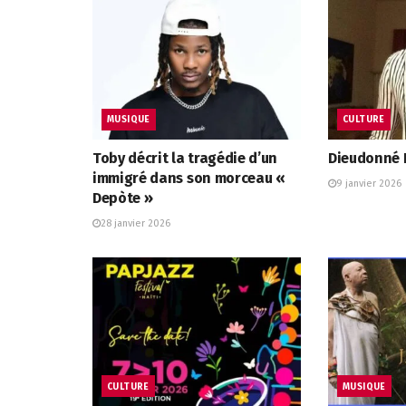
MUSIQUE
CULTURE
Toby décrit la tragédie d’un
Dieudonné L
immigré dans son morceau «
9 janvier 2026
Depòte »
28 janvier 2026
CULTURE
MUSIQUE