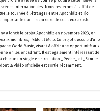
ue croître à l’idée de voir se produire cette nouvelle
 scènes internationales. Nous resterons à l’affût de
uelle tournée à l’étranger entre Apachidiz et Tjo
 importante dans la carrière de ces deux artistes.
nny a lancé le projet Apachidiz en novembre 2023, en
veaux membres, Pablo et Melo. Ce projet découle d’une
Apache World Music, visant à offrir une opportunité aux
enne en les encadrant. Il est également intéressant de
jà chacun un single en circulation _Peche_ et _Si m te
dont la vidéo officielle est sortie récemment.