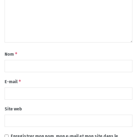
*
Nom
*
E-mail
Site web
Enregistrer mon nom, mon e-mail et mon site dans le