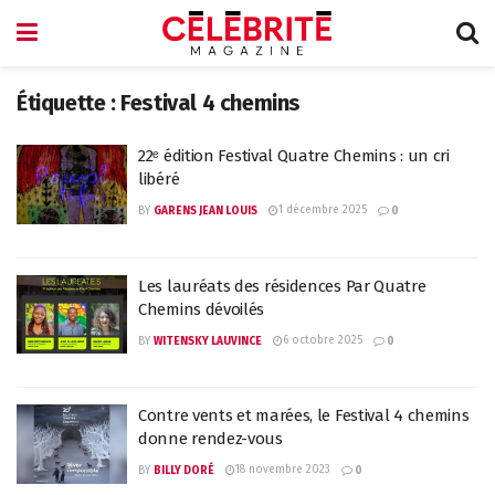
Étiquette :
Festival 4 chemins
22ᵉ édition Festival Quatre Chemins : un cri
libéré
1 décembre 2025
BY
GARENS JEAN LOUIS
0
Les lauréats des résidences Par Quatre
Chemins dévoilés
6 octobre 2025
BY
WITENSKY LAUVINCE
0
Contre vents et marées, le Festival 4 chemins
donne rendez-vous
18 novembre 2023
BY
BILLY DORÉ
0