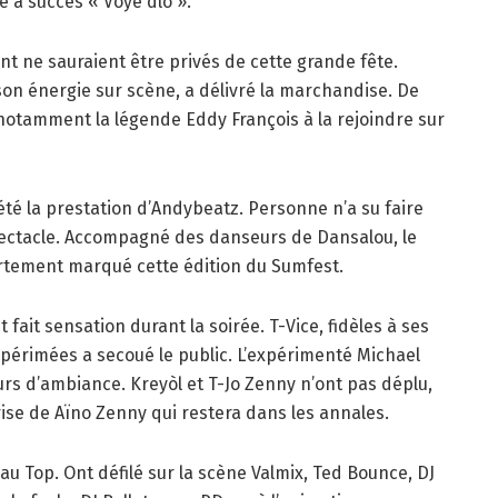
e à succès « Voye dlo ».
t ne sauraient être privés de cette grande fête.
 son énergie sur scène, a délivré la marchandise. De
t notamment la légende Eddy François à la rejoindre sur
été la prestation d’Andybeatz. Personne n’a su faire
pectacle. Accompagné des danseurs de Dansalou, le
rtement marqué cette édition du Sumfest.
ait sensation durant la soirée. T-Vice, fidèles à ses
érimées a secoué le public. L’expérimenté Michael
urs d’ambiance. Kreyòl et T-Jo Zenny n’ont pas déplu,
ise de Aïno Zenny qui restera dans les annales.
 au Top. Ont défilé sur la scène Valmix, Ted Bounce, DJ