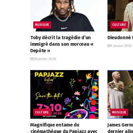
MUSIQUE
CULTURE
Toby décrit la tragédie d’un
Dieudonné L
immigré dans son morceau «
9 janvier 2026
Depòte »
28 janvier 2026
CULTURE
MUSIQUE
Magnifique entame du
James Germ
cinémathèque du Papjazz avec
dernier alb