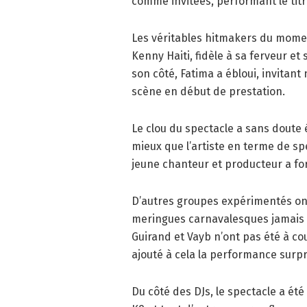
comme invitées, performant le titr
Les véritables hitmakers du momen
Kenny Haiti, fidèle à sa ferveur et
son côté, Fatima a ébloui, invitan
scène en début de prestation.
Le clou du spectacle a sans doute 
mieux que l’artiste en terme de s
jeune chanteur et producteur a fo
D’autres groupes expérimentés ont f
meringues carnavalesques jamais p
Guirand et Vayb n’ont pas été à co
ajouté à cela la performance surpr
Du côté des DJs, le spectacle a été