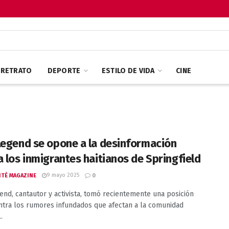
RETRATO
DEPORTE
ESTILO DE VIDA
CINE
Legend se opone a la desinformación
a los inmigrantes haitianos de Springfield
9 mayo 2025
ITÉ MAGAZINE
0
end, cantautor y activista, tomó recientemente una posición
ntra los rumores infundados que afectan a la comunidad
.