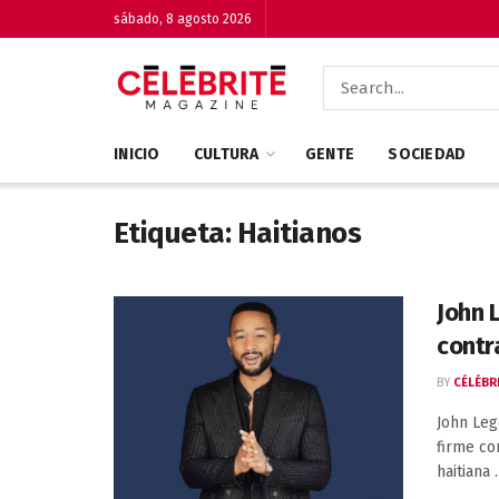
sábado, 8 agosto 2026
INICIO
CULTURA
GENTE
SOCIEDAD
Etiqueta:
Haitianos
John 
contr
BY
CÉLÉBR
John Leg
firme co
haitiana ..