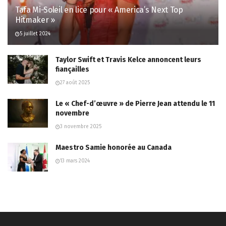
Tafa Mi-Soleil en lice pour « America’s Next Top
Hitmaker »
5 juillet 2024
Taylor Swift et Travis Kelce annoncent leurs
fiançailles
27 août 2025
Le « Chef-d’œuvre » de Pierre Jean attendu le 11
novembre
3 novembre 2025
Maestro Samie honorée au Canada
13 mars 2024