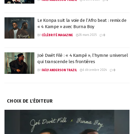
BY
FAÏLY ANDERSON TRAZIL
0
Le Konpa suit la voie de l’Afro beat : remix de
« 4 Kampe » avec Burna Boy
28 mars 2025
BY
CÉLÉBRITÉ MAGAZINE
0
Joé Dwèt Filé : « 4 Kampé », l’hymne universel
qui transcende les frontières
6 décembre 2024
BY
FAÏLY ANDERSON TRAZIL
0
CHOIX DE L'ÉDITEUR