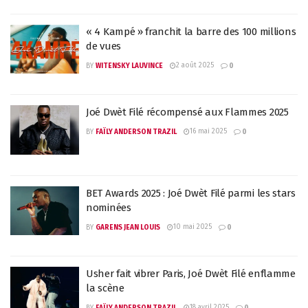
« 4 Kampé » franchit la barre des 100 millions
de vues
2 août 2025
BY
WITENSKY LAUVINCE
0
Joé Dwèt Filé récompensé aux Flammes 2025
16 mai 2025
BY
FAÏLY ANDERSON TRAZIL
0
BET Awards 2025 : Joé Dwèt Filé parmi les stars
nominées
10 mai 2025
BY
GARENS JEAN LOUIS
0
Usher fait vibrer Paris, Joé Dwèt Filé enflamme
la scène
18 avril 2025