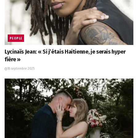
PEOPLE
Lycinaïs Jean: « Si j’étais Haitienne, je serais hyper
fière »
18 septembre 2025