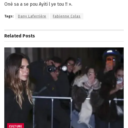
Onè sa a se pou Ayiti l ye tou !! ».
Tags:
Dany Laferrière
Fabienne Colas
Related
Posts
CULTURE