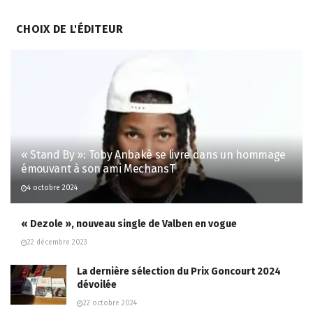
CHOIX DE L'ÉDITEUR
« Stand By »: Toby Anbakè se livre dans un hommage
émouvant à son ami MechansT
4 octobre 2024
« Dezole », nouveau single de Valben en vogue
22 décembre 2023
La dernière sélection du Prix Goncourt 2024
dévoilée
22 octobre 2024