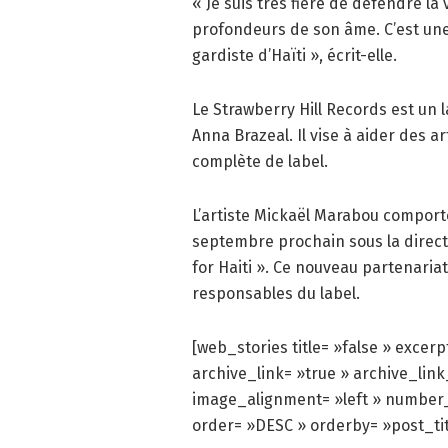
« Je suis très fière de défendre la
profondeurs de son âme. C’est une
gardiste d’Haïti », écrit-elle.
Le Strawberry Hill Records est un l
Anna Brazeal. Il vise à aider des 
complète de label.
L’artiste Mickaël Marabou comport
septembre prochain sous la direction
for Haiti ». Ce nouveau partenaria
responsables du label.
[web_stories title= »false » excerp
archive_link= »true » archive_link
image_alignment= »left » number
order= »DESC » orderby= »post_titl