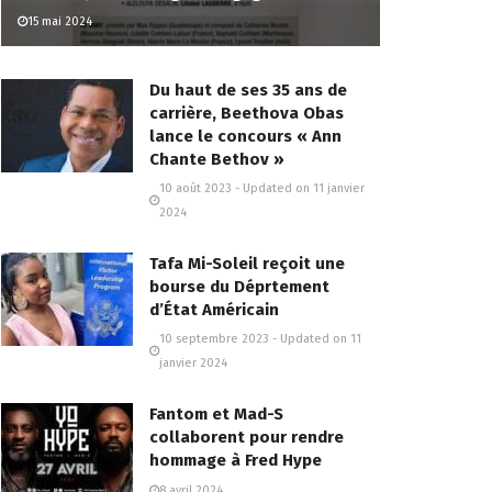
15 mai 2024
Du haut de ses 35 ans de
carrière, Beethova Obas
lance le concours « Ann
Chante Bethov »
10 août 2023 - Updated on 11 janvier
2024
Tafa Mi-Soleil reçoit une
bourse du Déprtement
d’État Américain
10 septembre 2023 - Updated on 11
janvier 2024
Fantom et Mad-S
collaborent pour rendre
hommage à Fred Hype
8 avril 2024