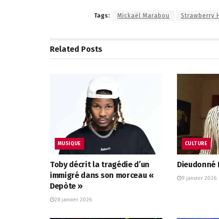
Tags:
Mickaël Marabou
Strawberry H
Related
Posts
MUSIQUE
CULTURE
Toby décrit la tragédie d’un
Dieudonné L
immigré dans son morceau «
9 janvier 2026
Depòte »
28 janvier 2026