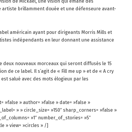
 vision de Mickaël, une vision qui émane des
 artiste brillamment douée et une défenseure avant-
abel américain ayant pour dirigeants Morris Mills et
artistes indépendants en leur donnant une assistance
e deux nouveaux morceaux qui seront diffusés le 15
 de ce label. Il s’agit de « Fill me up » et de « A cry
t est salué avec des mots élogieux par les
t= »false » author= »false » date= »false »
_label= » » circle_size= »150″ sharp_corners= »false »
_of_columns= »1″ number_of_stories= »5″
e » view= »circles » /]