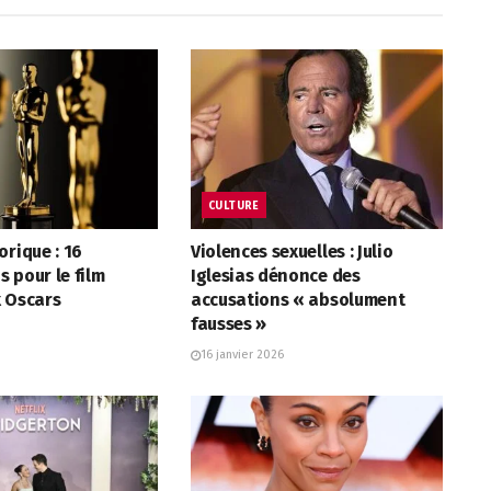
CULTURE
orique : 16
Violences sexuelles : Julio
 pour le film
Iglesias dénonce des
x Oscars
accusations « absolument
fausses »
16 janvier 2026