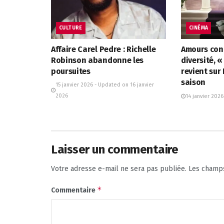
CULTURE
CINÉMA
Affaire Carel Pedre : Richelle
Amours cont
Robinson abandonne les
diversité, 
poursuites
revient sur
saison
15 janvier 2026 - Updated on 16 janvier
2026
14 janvier 2026
Laisser un commentaire
Votre adresse e-mail ne sera pas publiée.
Les champs
*
Commentaire