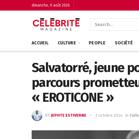
dimanche, 9 août 2026
ACCUEIL
CULTURE
PEOPLE
SOCIÉTÉ
Salvatorré, jeune p
parcours prometteur
« EROTICONE »
BY
JEPHTE ESTIVERNE
2 octobre 2024
in
Cult