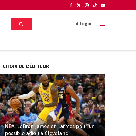
Login
CHOIX DE L'ÉDITEUR
NBA: LeBron James en larmes pour un
possible adieu à Cleveland