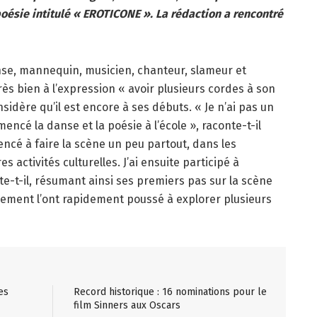
poésie intitulé « EROTICONE ». La rédaction a rencontré
se, mannequin, musicien, chanteur, slameur et
très bien à l’expression « avoir plusieurs cordes à son
nsidère qu’il est encore à ses débuts. « Je n’ai pas un
encé la danse et la poésie à l’école », raconte-t-il
encé à faire la scène un peu partout, dans les
s activités culturelles. J’ai ensuite participé à
te-t-il, résumant ainsi ses premiers pas sur la scène
gement l’ont rapidement poussé à explorer plusieurs
es
Record historique : 16 nominations pour le
film Sinners aux Oscars