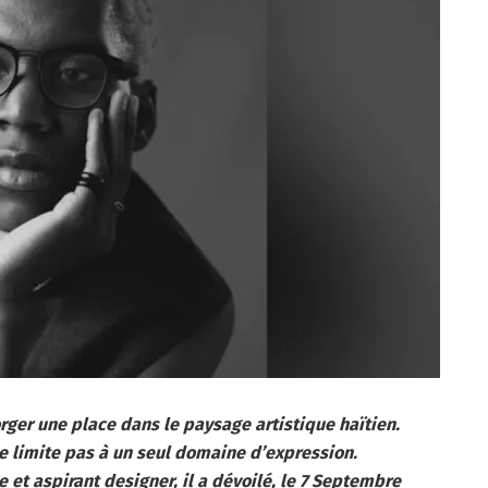
forger une place dans le paysage artistique haïtien.
 se limite pas à un seul domaine d’expression.
 et aspirant designer, il a dévoilé, le 7 Septembre