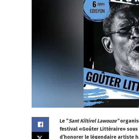
Le “
Sant Kiltirel Lawouze”
organise
festival «Goûter Littéraire» sous
d’honorer le légendaire artiste 