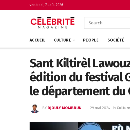
vendredi, 7 août 2026
ACCUEIL
CULTURE
PEOPLE
SOCIÉTÉ
Sant Kiltirèl Lawouz
édition du festival 
le département du C
BY
DJOULY MOMBRUN
29 mai 2024
in
Cultur