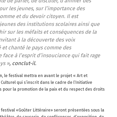
ité de parler, de discuter, d’animer des
pour les jeunes, sur l’importance des
homme et du devoir citoyen. Il est
 jeunes des institutions scolaires ainsi que
chir sur les méfaits et conséquences de la
invitant à la découverte des voix
é et chanté le pays comme des
face à l’esprit d’insouciance qui fait rage
ays »
, conclut-il.
, le festival mettra en avant le projet « Art et
ulturel qui s’inscrit dans le cadre de l’Initiative
s pour la promotion de la paix et du respect des droits
 festival «Goûter Littéraire» seront présentées sous la
 théâtre, de causerie, de conférences, d’exposition, de