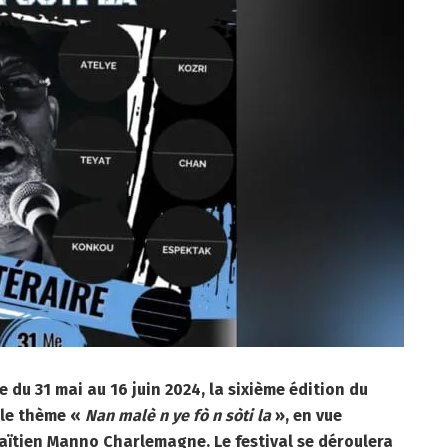
 du 31 mai au 16 juin 2024, la sixième édition du
 le thème «
Nan malè n ye fò n sòti la
», en vue
haïtien Manno Charlemagne. Le festival se déroulera