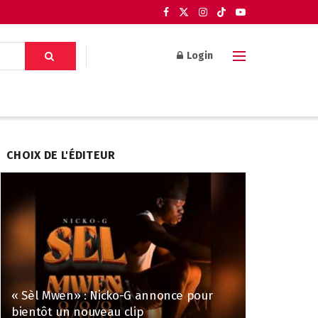
Login
CHOIX DE L'ÉDITEUR
« Sèl Mwen» : Nicko-G annonce pour
bientôt un nouveau clip