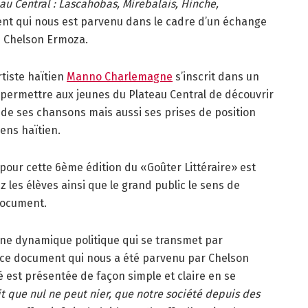
eau Central : Lascahobas, Mirebalais, Hinche,
nt qui nous est parvenu dans le cadre d’un échange
Chelson Ermoza.
rtiste haïtien
Manno Charlemagne
s’inscrit dans un
 « permettre aux jeunes du Plateau Central de découvrir
s de ses chansons mais aussi ses prises de position
yens haïtien.
ur cette 6ème édition du «Goûter Littéraire» est
z les élèves ainsi que le grand public le sens de
document.
s une dynamique politique qui se transmet par
ns ce document qui nous a été parvenu par Chelson
é est présentée de façon simple et claire en se
ait que nul ne peut nier, que notre société depuis des