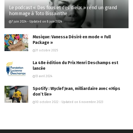
Le podcast « Des fous et des dieux » rend un grand
hommage à Toto Bissainthe
7 juin 2024 - Updated on 8 juin 2024
Musique: Vanessa Désiré en mode « Full
Package »
31 octobre 2025
La 48e édition du Prix Henri Deschamps est
lancée
13 avril 2024
Spotify : Wyclef Jean, milliardaire avec «Hips
don’t lie»
10 octobre 2022 - Updated on 6 novembre 2023